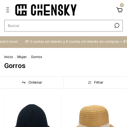
0
uestro local
💳​ 3 cuotas sin interés y 6 cuotas sin interés en compras + $
Inicio
.
Mujer
.
Gorros
Gorros
Ordenar
Filtrar