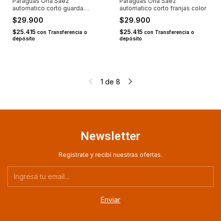
Paraguas Ona Saez
Paraguas Ona Saez
automatico corto guarda
automatico corto franjas color
ancha
$29.900
$29.900
$25.415
$25.415
con
Transferencia o
con
Transferencia o
depósito
depósito
1
de
8
Newsletter
Registrate y recibí nuestras ofertas.