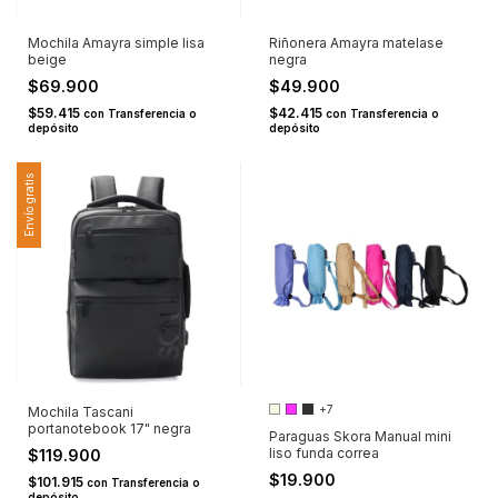
Mochila Amayra simple lisa
Riñonera Amayra matelase
beige
negra
$69.900
$49.900
$59.415
$42.415
con
Transferencia o
con
Transferencia o
depósito
depósito
Envío gratis
+7
Mochila Tascani
portanotebook 17" negra
Paraguas Skora Manual mini
liso funda correa
$119.900
$19.900
$101.915
con
Transferencia o
depósito