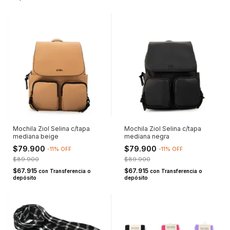
Mochila Ziol Selina c/tapa
Mochila Ziol Selina c/tapa
mediana beige
mediana negra
$79.900
$79.900
-
11
%
OFF
-
11
%
OFF
$89.900
$89.900
$67.915
$67.915
con
Transferencia o
con
Transferencia o
depósito
depósito