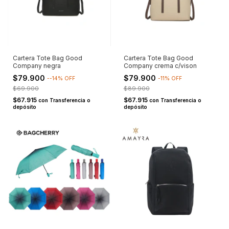
Cartera Tote Bag Good
Cartera Tote Bag Good
Company negra
Company crema c/vison
$79.900
$79.900
-
-14
%
OFF
-
11
%
OFF
$69.900
$89.900
$67.915
$67.915
con
Transferencia o
con
Transferencia o
depósito
depósito