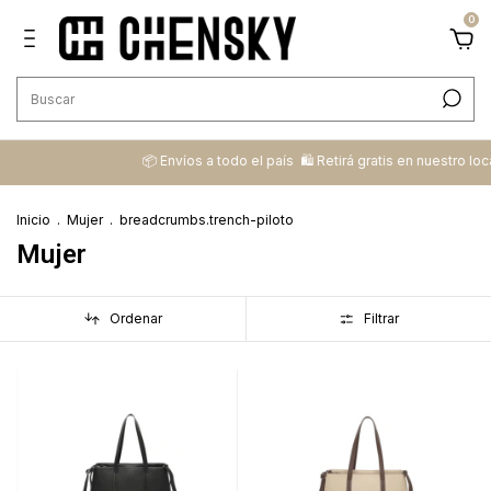
0
📦 ​Envíos a todo el país ​ 🛍️​ Retirá gratis en nuestro local
💳
Inicio
.
Mujer
.
breadcrumbs.trench-piloto
Mujer
Ordenar
Filtrar