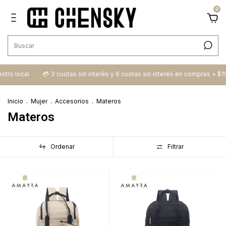
0
estro local
💳​ 3 cuotas sin interés y 6 cuotas sin interés en compras + $1
Inicio
.
Mujer
.
Accesorios
.
Materos
Materos
Ordenar
Filtrar