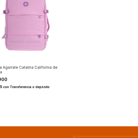
a Agarrate Catalina California de
la
900
15
con
Transferencia o depósito