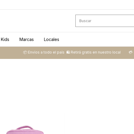
Kids
Marcas
Locales
📦 ​Envíos a todo el país ​ 🛍️​ Retirá gratis en nuestro local
💳​ 3