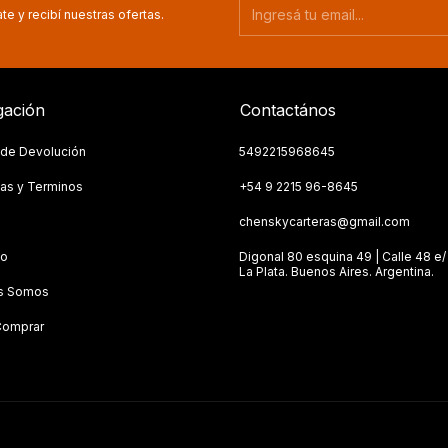
te y recibí nuestras ofertas.
ación
Contactános
a de Devolución
5492215968645
as y Terminos
+54 9 2215 96-8645
s
chenskycarteras@gmail.com
to
Digonal 80 esquina 49 | Calle 48 e/ 
La Plata. Buenos Aires. Argentina.
s Somos
omprar