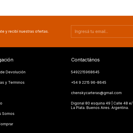
te y recibí nuestras ofertas.
ación
Contactános
a de Devolución
5492215968645
as y Terminos
+54 9 2215 96-8645
s
chenskycarteras@gmail.com
to
Digonal 80 esquina 49 | Calle 48 e/ 
La Plata. Buenos Aires. Argentina.
s Somos
omprar