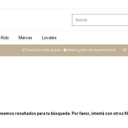
Kids
Marcas
Locales
📦 ​Envíos a todo el país ​ 🛍️​ Retirá gratis en nuestro local
💳​ 3
enemos resultados para tu búsqueda. Por favor, intentá con otros fil