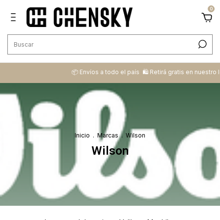
0
📦 ​Envíos a todo el país ​ 🛍️​ Retirá gratis en nuestro loca
Inicio
.
Marcas
.
Wilson
Wilson