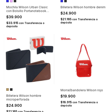
Mochila Wilson Urban Clasic
Billetera Wilson hombre denim
con Bolsillo Portanotebook
$24.900
15,6"
$39.900
$21.165
con
Transferencia o
$33.915
depósito
con
Transferencia o
depósito
Morral/bandolera Wilson rojo
Billetera Wilson hombre
$19.900
microperforada
$16.915
con
Transferencia o
$24.900
depósito
$21.165
con
Transferencia o