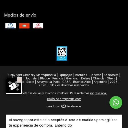
Medios de envío
Copyright Chensky Marroquineria | Equipajes | Mochilas | Carteras | Samsonite |
American Tourister | Blaque | Primicia | Gremond | Delsey | Chimola | Xtrem |
Wanderlast | Skora | Amayra La Plata | CABA | Buenos Aires | Argentina | 2026 -
2026. Todos los derechos reservados.
Defensa de las y los consumidores. Para reclamos
ingresá acá.
Botón de arrepentimiento
Al navegar por este sitio
aceptás el uso de cookies
para agilizar
tu experiencia de compra.
Entendido