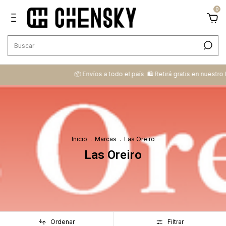
0
📦 ​Envíos a todo el país ​ 🛍️​ Retirá gratis en nuestro local
Inicio
.
Marcas
.
Las Oreiro
Las Oreiro
Ordenar
Filtrar