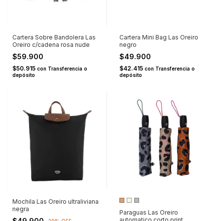
Cartera Sobre Bandolera Las
Cartera Mini Bag Las Oreiro
Oreiro c/cadena rosa nude
negro
$59.900
$49.900
$50.915
$42.415
con
Transferencia o
con
Transferencia o
depósito
depósito
Mochila Las Oreiro ultraliviana
negra
Paraguas Las Oreiro
automatico corto print
$49.900
-
29
%
OFF