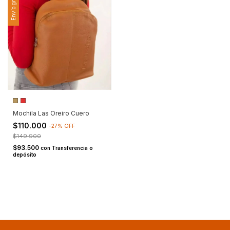
Envío gratis
Mochila Las Oreiro Cuero
$110.000
-
27
%
OFF
$149.900
$93.500
con
Transferencia o
depósito