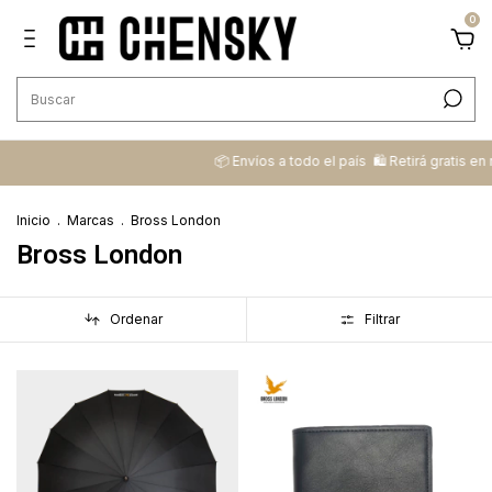
0
📦 ​Envíos a todo el país ​ 🛍️​ Retirá gratis en nuestr
Inicio
.
Marcas
.
Bross London
Bross London
Ordenar
Filtrar