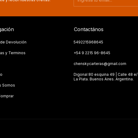
ación
Contactános
a de Devolución
5492215968645
as y Terminos
+54 9 2215 96-8645
s
chenskycarteras@gmail.com
to
Digonal 80 esquina 49 | Calle 48 e/ 
La Plata. Buenos Aires. Argentina.
s Somos
omprar