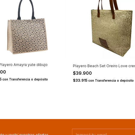
Playero Amayra yute dibujo
Playero Beach Set Oreiro Love cr
900
$39.900
15
con
Transferencia o depósito
$33.915
con
Transferencia o depósito
te y recibí nuestras ofertas.