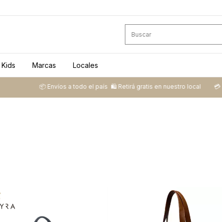
Kids
Marcas
Locales
📦 ​Envíos a todo el país ​ 🛍️​ Retirá gratis en nuestro local
💳​ 3