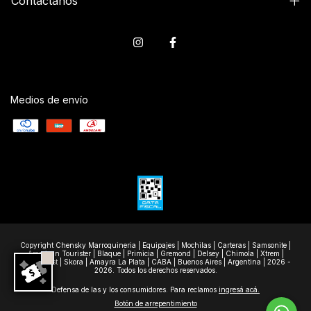
Contactános
Medios de envío
Copyright Chensky Marroquineria | Equipajes | Mochilas | Carteras | Samsonite |
American Tourister | Blaque | Primicia | Gremond | Delsey | Chimola | Xtrem |
Wanderlast | Skora | Amayra La Plata | CABA | Buenos Aires | Argentina | 2026 -
2026. Todos los derechos reservados.
Defensa de las y los consumidores. Para reclamos
ingresá acá.
Botón de arrepentimiento