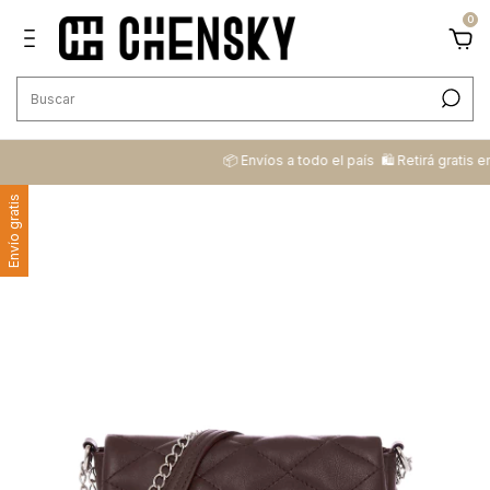
0
📦 ​Envíos a todo el país ​ 🛍️​ Retirá gratis e
Envío gratis