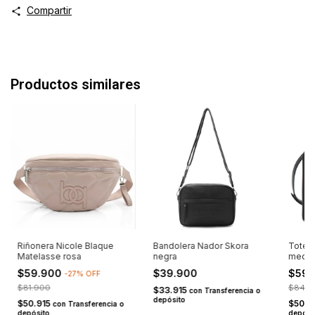
Compartir
Productos similares
Riñonera Nicole Blaque
Bandolera Nador Skora
Tote B
Matelasse rosa
negra
med. 
$59.900
$39.900
$59
-
27
%
OFF
$81.900
$84.9
$33.915
con
Transferencia o
depósito
$50.915
$50.9
con
Transferencia o
depósito
depósi