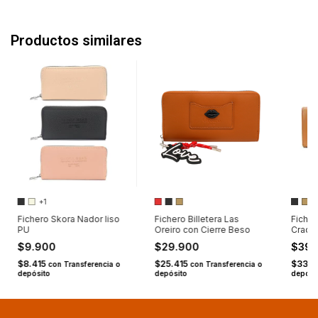
Productos similares
+1
Fichero Skora Nador liso
Fichero Billetera Las
Ficher
PU
Oreiro con Cierre Beso
Craque
$9.900
$29.900
$39
$8.415
$25.415
$33.9
con
Transferencia o
con
Transferencia o
depósito
depósito
depósi