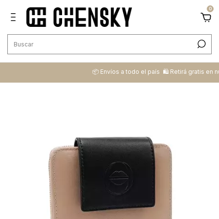
0
📦 ​Envíos a todo el país ​ 🛍️​ Retirá gratis en nuestro