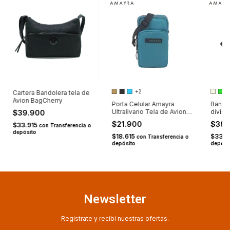
+2
Cartera Bandolera tela de
Avion BagCherry
Porta Celular Amayra
Bando
Ultralivano Tela de Avion
divisi
$39.900
Triple
$21.900
$39
$33.915
con
Transferencia o
depósito
$18.615
$33.9
con
Transferencia o
depósito
depósi
Newsletter
Registrate y recibí nuestras ofertas.