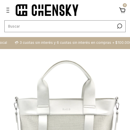
0
cal
💳​ 3 cuotas sin interés y 6 cuotas sin interés en compras + $100.000