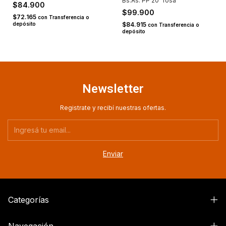
Bs.As. PP 20" rosa
$84.900
$99.900
$72.165
con
Transferencia o
depósito
$84.915
con
Transferencia o
depósito
Newsletter
Registrate y recibí nuestras ofertas.
Categorías