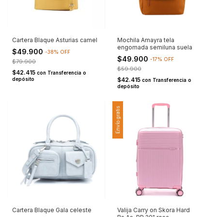
Cartera Blaque Asturias camel
Mochila Amayra tela
engomada semiluna suela
$49.900
-
38
%
OFF
$49.900
-
17
%
OFF
$79.900
$59.900
$42.415
con
Transferencia o
depósito
$42.415
con
Transferencia o
depósito
Envío gratis
Cartera Blaque Gala celeste
Valija Carry on Skora Hard