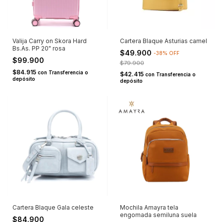
Valija Carry on Skora Hard
Cartera Blaque Asturias camel
Bs.As. PP 20" rosa
$49.900
-
38
%
OFF
$99.900
$79.900
$84.915
con
Transferencia o
$42.415
con
Transferencia o
depósito
depósito
Cartera Blaque Gala celeste
Mochila Amayra tela
engomada semiluna suela
$84.900