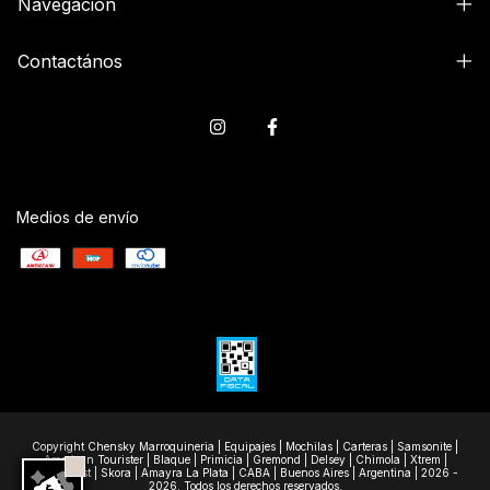
Navegación
Contactános
Medios de envío
Copyright Chensky Marroquineria | Equipajes | Mochilas | Carteras | Samsonite |
American Tourister | Blaque | Primicia | Gremond | Delsey | Chimola | Xtrem |
Wanderlast | Skora | Amayra La Plata | CABA | Buenos Aires | Argentina | 2026 -
2026. Todos los derechos reservados.