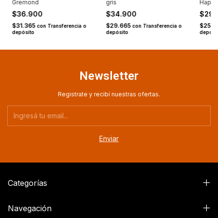
Gremond
gris
Happy
$36.900
$34.900
$29
$31.365
$29.665
$25.4
con
Transferencia o
con
Transferencia o
depósito
depósito
depósi
Newsletter
Registrate y recibí nuestras ofertas.
Categorías
Navegación