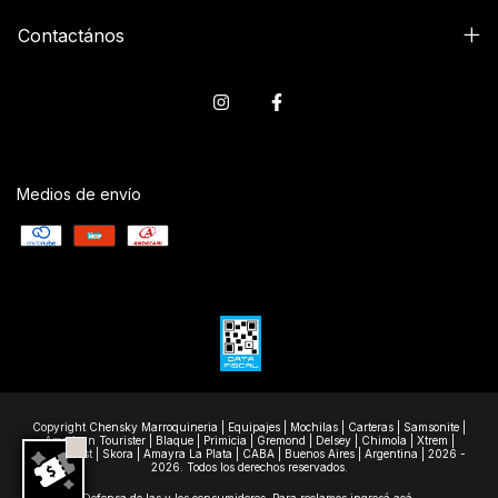
Contactános
Medios de envío
Copyright Chensky Marroquineria | Equipajes | Mochilas | Carteras | Samsonite |
American Tourister | Blaque | Primicia | Gremond | Delsey | Chimola | Xtrem |
Wanderlast | Skora | Amayra La Plata | CABA | Buenos Aires | Argentina | 2026 -
2026. Todos los derechos reservados.
Defensa de las y los consumidores. Para reclamos
ingresá acá.