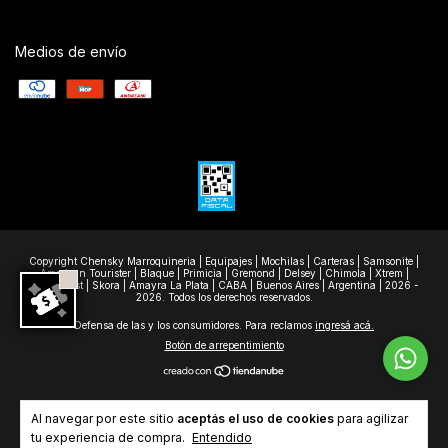
Medios de envío
Copyright Chensky Marroquineria | Equipajes | Mochilas | Carteras | Samsonite |
American Tourister | Blaque | Primicia | Gremond | Delsey | Chimola | Xtrem |
Wanderlast | Skora | Amayra La Plata | CABA | Buenos Aires | Argentina | 2026 -
2026. Todos los derechos reservados.
Defensa de las y los consumidores. Para reclamos
ingresá acá.
Botón de arrepentimiento
Al navegar por este sitio
aceptás el uso de cookies
para agilizar
tu experiencia de compra.
Entendido