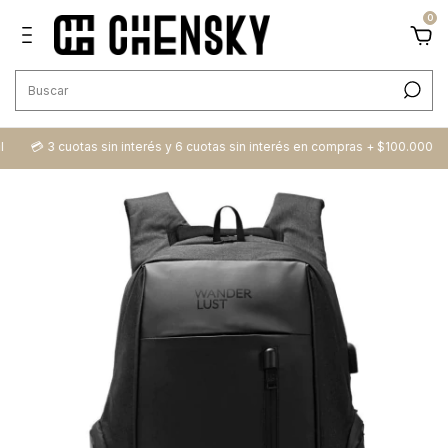
0
💳​ 3 cuotas sin interés y 6 cuotas sin interés en compras + $100.000