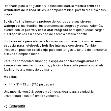
Diseñada para la seguridad y la funcionalidad, la
mochila antirrobo
Wanderlust de la línea GO
es la compañera ideal para tu día a día o tus
viajes.
Su diseño inteligente te protege de los robos, y sus
cierres
waterproof
mantendrán tus pertenencias seguras y secas. Además,
cuenta con un
puerto y cable USB integrado
para que puedas cargar
tus dispositivos sin necesidad de sacar la batería portátil.
El interior está pensado para la organización: tiene un
compartimento
especial para notebook
y
bolsillos internos con cierre
. También
incluye un práctico
bolsillo ojal
para que tengas tu tarjeta de transporte
o llaves siempre a mano.
Para una comodidad superior, la
espalda con tecnología airmesh
asegura una ventilación óptima, y la
cinta trasera
te permite sujetarla
fácilmente a tu equipaje de mano.
Medidas:
44 x 31 x 13 cm (17,5 pulgadas)
Una mochila versátil, segura y cómoda, ideal para la ciudad, la
universidad o tus próximas aventuras.
Compartir