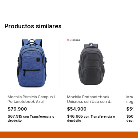
Productos similares
Mochila Primicia Campus I
Mochila Portanotebook
Mochi
Portanotebook Azul
Unicross con Usb con dos
negro
bolsillos adelante
$79.900
$54.900
$59
$67.915
$46.665
$50.9
con
Transferencia o
con
Transferencia o
depósito
depósito
depósi