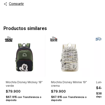
Compartir
Productos similares
Mochila Disney Mickey 18"
Mochila Disney Minnie 19"
Lunche
verde
crema
$44
$79.900
$79.900
$38.1
$67.915
$67.915
depósi
con
Transferencia o
con
Transferencia o
depósito
depósito