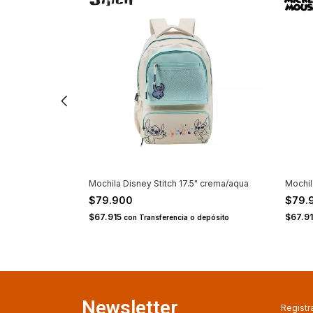
5" beige
Mochila Disney Stitch 17.5" crema/aqua
Mochil
$79.900
$79.
$67.915
$67.9
 depósito
con
Transferencia o depósito
Newsletter
Registra