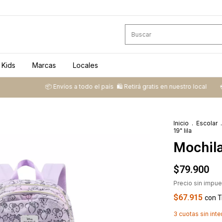
Kids
Marcas
Locales
📦 ​Envíos a todo el país ​ 🛍️​ Retirá gratis en nuestro local
💳​ 3 cuot
Inicio
.
Escolar
.
19" lila
Mochila
$79.900
Precio sin impu
$67.915
con
T
3
cuotas sin int