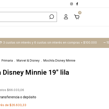
0
as sin interés y 6 cuotas sin interés en compras + $100.000
➖​ 15% Off tr
Primaria
.
Marvel & Disney
.
Mochila Disney Minnie
 Disney Minnie 19" lila
estos
$66.033,06
ransferencia o depósito
erés de
$26.633,33