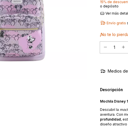
15% de descuen
o depósito
Ver más deta
Envío gratis
¡No te lo pierda
Medios de
Descripción
Mochila Disney 19
Descubrí la
moch
aventura. Con 
profundidad
, es
diseño atractivo 