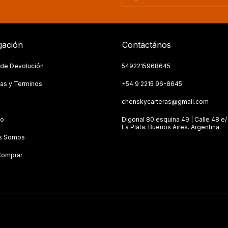
ación
Contactános
a de Devolución
5492215968645
as y Terminos
+54 9 2215 96-8645
s
chenskycarteras@gmail.com
to
Digonal 80 esquina 49 | Calle 48 e/ 
La Plata. Buenos Aires. Argentina.
s Somos
omprar