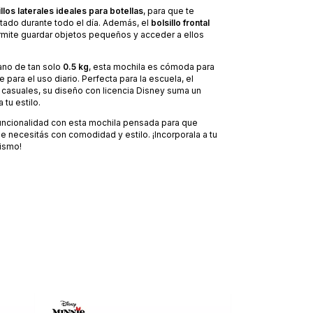
illos laterales ideales para botellas
, para que te
tado durante todo el día. Además, el
bolsillo frontal
rmite guardar objetos pequeños y acceder a ellos
ano de tan solo
0.5 kg
, esta mochila es cómoda para
te para el uso diario. Perfecta para la escuela, el
s casuales, su diseño con licencia Disney suma un
 tu estilo.
funcionalidad con esta mochila pensada para que
ue necesitás con comodidad y estilo. ¡Incorporala a tu
ismo!