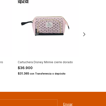
aro
Cartuchera Disney Minnie cierre dorado
Mochila Disney
$36.900
$69.900
$31.365
$59.415
con
Transferencia o depósito
con
Tra