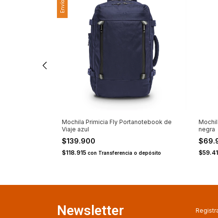
California de
Mochila Primicia Fly Portanotebook de
Mochil
Viaje azul
negra
$139.900
$69.
$118.915
$59.4
 depósito
con
Transferencia o depósito
Newsletter
Registra