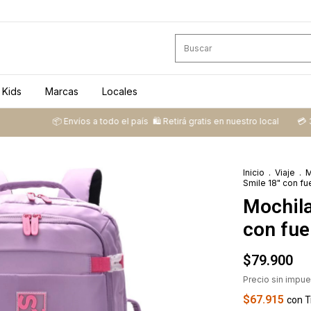
Kids
Marcas
Locales
📦 ​Envíos a todo el país ​ 🛍️​ Retirá gratis en nuestro local
💳​ 3 cuotas 
Inicio
.
Viaje
.
M
Smile 18" con fue
Mochila
con fuel
$79.900
Precio sin impu
$67.915
con
T