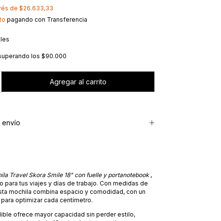
erés de
$26.633,33
to
pagando con Transferencia
lles
superando los
$90.000
 envío
ila Travel Skora Smile 18" con fuelle y portanotebook
,
to para tus viajes y días de trabajo. Con medidas de
ta mochila combina espacio y comodidad, con un
para optimizar cada centímetro.
ible ofrece mayor capacidad sin perder estilo,