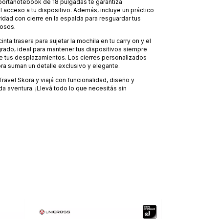
portanotebook de 18 pulgadas te garantiza
il acceso a tu dispositivo. Además, incluye un práctico
ridad con cierre en la espalda para resguardar tus
iosos.
ta trasera para sujetar la mochila en tu carry on y el
rado, ideal para mantener tus dispositivos siempre
e tus desplazamientos. Los cierres personalizados
ra suman un detalle exclusivo y elegante.
Travel Skora y viajá con funcionalidad, diseño y
a aventura. ¡Llevá todo lo que necesitás sin