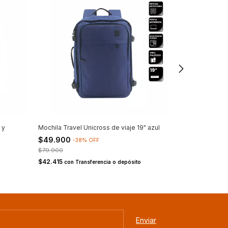
 y
Mochila Travel Unicross de viaje 19" azul
Mochila Travel 
y p/note fucsia
$49.900
-
38
%
OFF
$79.900
$79.900
$67.915
con
Tra
$42.415
con
Transferencia o depósito