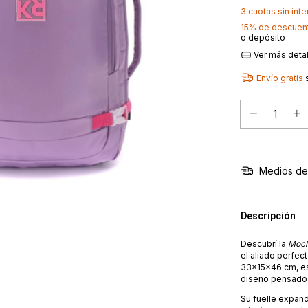
3
cuotas sin int
15% de descuen
o depósito
Ver más deta
Envío gratis
Medios de
Descripción
Descubrí la
Moch
el aliado perfec
33x15x46 cm, es
diseño pensado 
Su fuelle expand