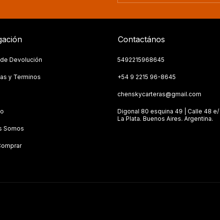
ación
Contactános
a de Devolución
5492215968645
as y Terminos
+54 9 2215 96-8645
s
chenskycarteras@gmail.com
to
Digonal 80 esquina 49 | Calle 48 e/ 
La Plata. Buenos Aires. Argentina.
s Somos
omprar