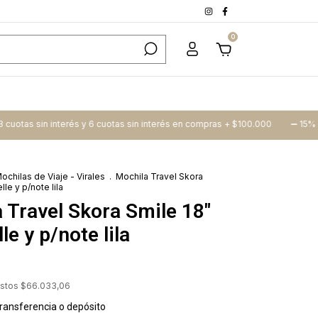
0
sin interés y 6 cuotas sin interés en compras + $100.000
➖​ 15% Off trans
ochilas de Viaje - Virales
.
Mochila Travel Skora
lle y p/note lila
 Travel Skora Smile 18"
le y p/note lila
estos
$66.033,06
ransferencia o depósito