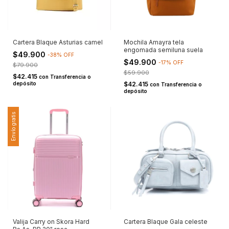
Cartera Blaque Asturias camel
Mochila Amayra tela
engomada semiluna suela
$49.900
-
38
%
OFF
$49.900
-
17
%
OFF
$79.900
$59.900
$42.415
con
Transferencia o
depósito
$42.415
con
Transferencia o
depósito
Envío gratis
Valija Carry on Skora Hard
Cartera Blaque Gala celeste