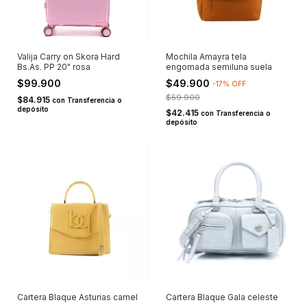
Valija Carry on Skora Hard
Mochila Amayra tela
Bs.As. PP 20" rosa
engomada semiluna suela
$99.900
$49.900
-
17
%
OFF
$59.900
$84.915
con
Transferencia o
depósito
$42.415
con
Transferencia o
depósito
Cartera Blaque Asturias camel
Cartera Blaque Gala celeste