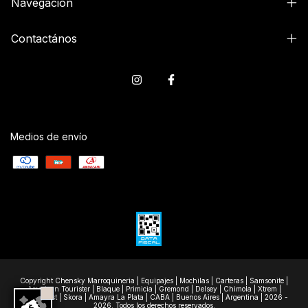
Navegación
Contactános
Medios de envío
Copyright Chensky Marroquineria | Equipajes | Mochilas | Carteras | Samsonite |
American Tourister | Blaque | Primicia | Gremond | Delsey | Chimola | Xtrem |
Wanderlast | Skora | Amayra La Plata | CABA | Buenos Aires | Argentina | 2026 -
2026. Todos los derechos reservados.