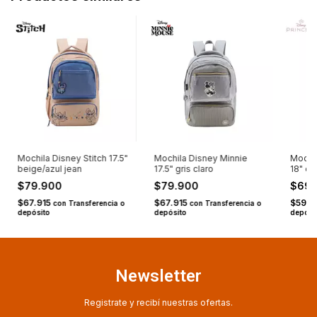
Mochila Disney Stitch 17.5"
Mochila Disney Minnie
Mochil
beige/azul jean
17.5" gris claro
18" cr
$79.900
$79.900
$69
$67.915
$67.915
$59.4
con
Transferencia o
con
Transferencia o
depósito
depósito
depósi
Newsletter
Registrate y recibí nuestras ofertas.