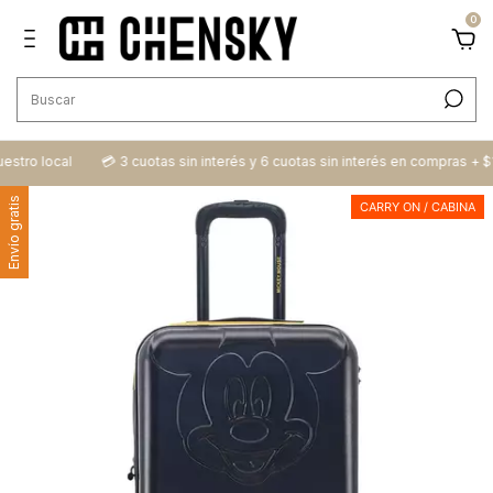
0
uestro local
💳​ 3 cuotas sin interés y 6 cuotas sin interés en compras + $
Envío gratis
CARRY ON / CABINA