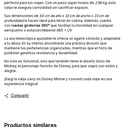
perfecta para tus viajes. Con un peso súper liviano de
2,96 kg
, esta
valija te asegura comodidad sin sacrificar espacio.
Sus dimensiones de
54 cm de alto x 33 cm de ancho x 23 cm de
profundidad
la hacen ideal para llevar en cabina. Además, cuenta
con
ruedas giratorias 360°
que facilitan tu movilidad en cualquier
aeropuerto o estación.Material ABS + UV
La asa telescópica ajustable te ofrece un agarre cómodo y adaptable
a tu altura. En su interior, encontrarás una práctica división que
mantiene tus pertenencias organizadas, mientras que el forro de
poliéster garantiza resistencia y durabilidad.
No solo es funcional, sino que también tiene el diseño único de
Mickey, el personaje favorito de Disney, para que viajes con estilo y
alegría.
¡Elegí la valija carry on Disney Minnie y convertí cada viaje en una
experiencia mágica!
Compartir
Productos similares