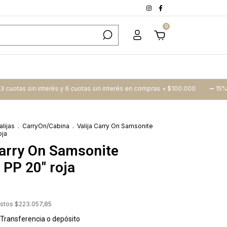
0
 sin interés y 6 cuotas sin interés en compras + $100.000
➖​ 15% Off tran
alijas
.
CarryOn/Cabina
.
Valija Carry On Samsonite
oja
Carry On Samsonite
 PP 20" roja
estos
$223.057,85
Transferencia o depósito