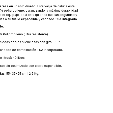
gereza en un solo diseño.
Esta valija de cabina está
% polipropileno
, garantizando la máxima durabilidad
s el equipaje ideal para quienes buscan seguridad y
cias a su
fuelle expandible
y candado
TSA integrado
.
do:
 Polipropileno (ultra resistente).
ruedas dobles silenciosas con giro 360°.
andado de combinación TSA incorporado.
litros): 40 litros.
spacio optimizado con cierre expandible.
das:
55x35x25 cm | 2.6 Kg.