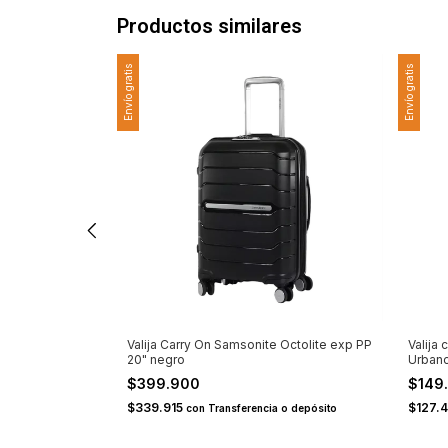
Productos similares
Envío gratis
Envío gratis
 Horizons exp
Valija Carry On Samsonite Octolite exp PP
Valija
20" negro
Urbano
$399.900
$149
$339.915
$127.
 o depósito
con
Transferencia o depósito