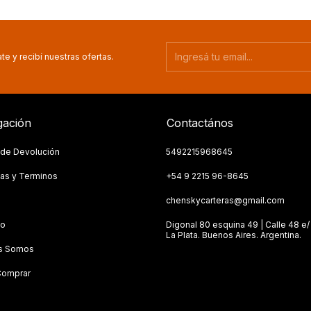
te y recibí nuestras ofertas.
ación
Contactános
a de Devolución
5492215968645
as y Terminos
+54 9 2215 96-8645
s
chenskycarteras@gmail.com
to
Digonal 80 esquina 49 | Calle 48 e/ 
La Plata. Buenos Aires. Argentina.
s Somos
omprar