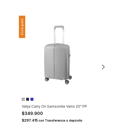
Envío gratis
Envío gratis
o
Valija Carry On
20" blanca
Valija Carry On Samsonite Varro 20" PP
$399.900
$349.900
$339.915
con
Tr
$297.415
con
Transferencia o depósito