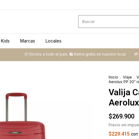
Kids
Marcas
Locales
📦 ​Envíos a todo el país ​ 🛍️​ Retirá gratis en nuestro local
💳​ 3 cuotas
Inicio
.
Viaje
.
V
Aerolux PP 20" r
Valija 
Aerolux
$269.900
Precio sin impu
$229.415
con