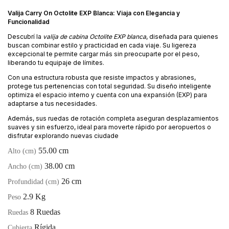
Valija Carry On Octolite EXP Blanca: Viaja con Elegancia y
Funcionalidad
Descubrí la
valija de cabina Octolite EXP blanca
, diseñada para quienes
buscan combinar estilo y practicidad en cada viaje. Su ligereza
excepcional te permite cargar más sin preocuparte por el peso,
liberando tu equipaje de límites.
Con una estructura robusta que resiste impactos y abrasiones,
protege tus pertenencias con total seguridad. Su diseño inteligente
optimiza el espacio interno y cuenta con una expansión (EXP) para
adaptarse a tus necesidades.
Además, sus ruedas de rotación completa aseguran desplazamientos
suaves y sin esfuerzo, ideal para moverte rápido por aeropuertos o
disfrutar explorando nuevas ciudade
55.00 cm
Alto (cm)
38.00 cm
Ancho (cm)
26 cm
Profundidad (cm)
2.9 Kg
Peso
8 Ruedas
Ruedas
Rígida
Cubierta