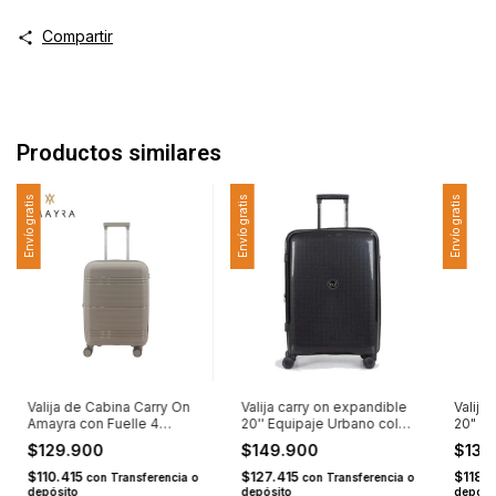
Compartir
Productos similares
Envío gratis
Envío gratis
Envío gratis
Valija de Cabina Carry On
Valija carry on expandible
Valija
Amayra con Fuelle 4
20'' Equipaje Urbano color
20" n
Ruedas Dobles PP 20"
Negra
$129.900
$149.900
$139
Taupe U
$110.415
$127.415
$118.
con
Transferencia o
con
Transferencia o
depósito
depósito
depósi