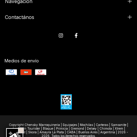
Navegación
Contactános
Medios de envío
Copyright Chensky Marroquineria | Equipajes | Mochilas | Carteras | Samsonite |
American Tourister | Blaque | Primicia | Gremond | Delsey | Chimola | Xtrem |
Wanderlast | Skora | Amayra La Plata | CABA | Buenos Aires | Argentina | 2026 -
2026. Todos los derechos reservados.