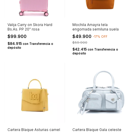
Valija Carry on Skora Hard
Mochila Amayra tela
Bs.As. PP 20" rosa
engomada semiluna suela
$99.900
$49.900
-
17
%
OFF
$59.900
$84.915
con
Transferencia o
depósito
$42.415
con
Transferencia o
depósito
Cartera Blaque Asturias camel
Cartera Blaque Gala celeste