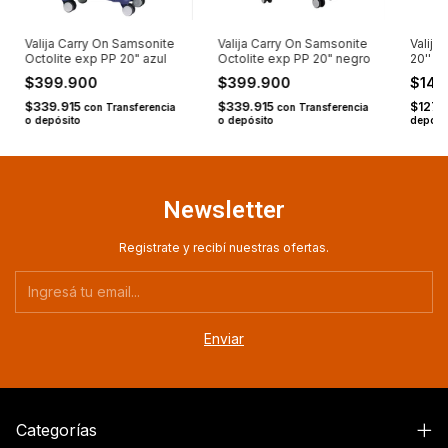
Valija Carry On Samsonite
Valija Carry On Samsonite
Valija
Octolite exp PP 20" azul
Octolite exp PP 20" negro
20'' E
Cham
$399.900
$399.900
$149
$339.915
$339.915
$127.
con
Transferencia
con
Transferencia
o depósito
o depósito
depósi
Newsletter
Registrate y recibí nuestras ofertas.
Categorías