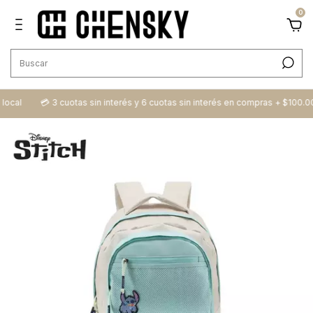
0
ocal
💳​ 3 cuotas sin interés y 6 cuotas sin interés en compras + $100.000