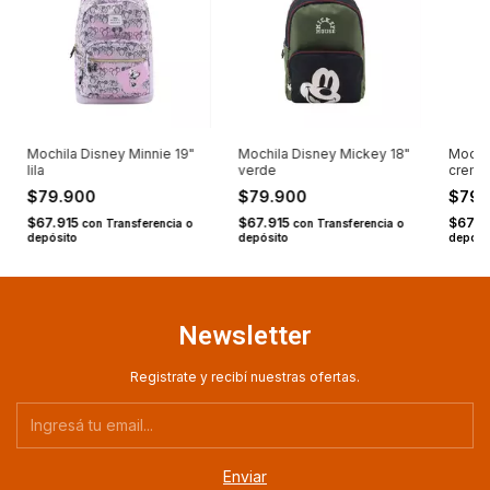
Mochila Disney Minnie 19"
Mochila Disney Mickey 18"
Mochil
lila
verde
crema
$79.900
$79.900
$79
$67.915
$67.915
$67.9
con
Transferencia o
con
Transferencia o
depósito
depósito
depósi
Newsletter
Registrate y recibí nuestras ofertas.