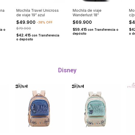
ina
Mochila Travel Unicross
Mochila de viaje
Moc
a
de viaje 19" azul
Wanderlust 18"
c/p
ne
$49.900
$69.900
$4
-
38
%
OFF
$79.900
$59.415
$4
ia o
con
Transferencia o
depósito
o d
$42.415
con
Transferencia
o depósito
Disney