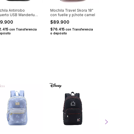
hila Antirrobo
Mochila Travel Skora 18"
Mochila Travel 
uerto USB Wanderlust
con fuelle y p/note camel
Smile 18" con fu
gra
p/note fucsia
9.900
$89.900
$79.900
2.415
$76.415
$67.915
con
Transferencia
con
Transferencia
con
Tra
epósito
o depósito
depósito