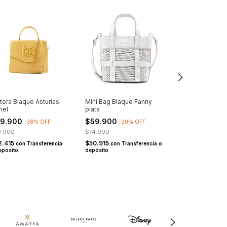
tera Blaque Asturias
Mini Bag Blaque Fanny
Cartera Blaque
mel
plata
med. camel
9.900
$59.900
$59.900
-
38
%
OFF
-
20
%
OFF
-
33
9.900
$74.900
$89.900
2.415
$50.915
$50.915
con
Transferencia
con
Transferencia o
con
Tra
epósito
depósito
depósito