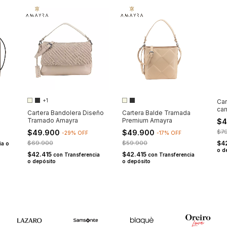
+1
Car
ca
Cartera Bandolera Diseño
Cartera Balde Tramada
Tramado Amayra
Premium Amayra
$4
$49.900
$49.900
$7
-
29
%
OFF
-
17
%
OFF
$69.900
$59.900
$4
ia o
o d
$42.415
$42.415
con
Transferencia
con
Transferencia
o depósito
o depósito