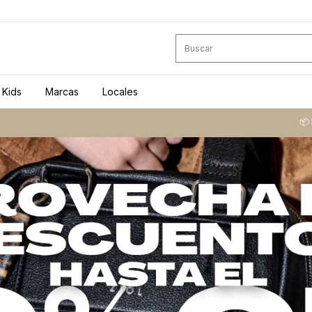
Kids
Marcas
Locales
📦 ​Envíos a todo el país ​ 🛍️​ Ret