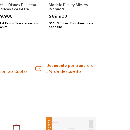
hila Disney Princesa
Mochila Disney Mickey
Mochila Disney
 crema / cesleste
19" negra
17.5" beige
9.900
$69.900
$79.900
9.415
$59.415
$67.915
con
Transferencia o
con
Transferencia o
con
Tra
ósito
depósito
depósito
Descuento por transferencia
s con Go Cuotas
5% de descuento
Envío gratis
Envío gratis