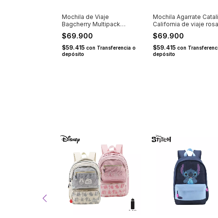
ortanotebook c/
Mochila de Viaje
Mochila Agarrate Catal
incorporada
Bagcherry Multipack
California de viaje ros
t negra
negra
0
$69.900
$69.900
$59.415
$59.415
on
Transferencia o
con
Transferencia o
con
Transferenc
depósito
depósito