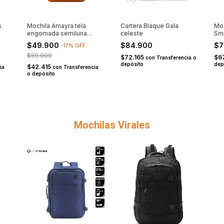
s
Mochila Amayra tela
Cartera Blaque Gala
Moc
engomada semiluna
celeste
Smi
suela
p/n
$49.900
$84.900
$7
-
17
%
OFF
$59.900
$72.165
$6
con
Transferencia o
depósito
dep
$42.415
ia
con
Transferencia
o depósito
Mochilas Virales