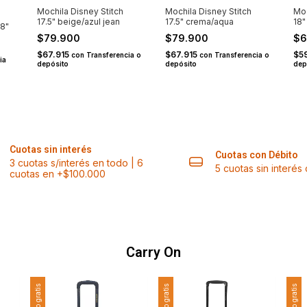
Mochila Disney Stitch
Mochila Disney Stitch
Moc
17.5" beige/azul jean
17.5" crema/aqua
18"
18"
$79.900
$79.900
$6
$67.915
$67.915
$5
con
Transferencia o
con
Transferencia o
ia
depósito
depósito
dep
Cuotas sin interés
Cuotas con Débito
3 cuotas s/interés en todo | 6
5 cuotas sin interé
cuotas en +$100.000
Carry On
Envío gratis
Envío gratis
Envío gratis