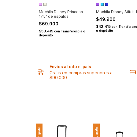
isney Minnie
Mochila Disney Princesa
Mochila Disney Stitch 
17.5" de espalda
0
$49.900
$69.900
on
Transferencia o
$42.415
con
Transferenc
$59.415
o depósito
con
Transferencia o
depósito
Envíos a todo el país
Gratis en compras superiores a
$90.000
Envío gratis
Envío gratis