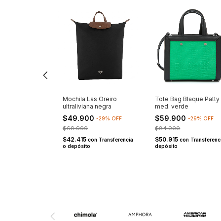
laque Fanny
Mochila Las Oreiro
Tote Bag Blaque Patty
ultraliviana negra
med. verde
0
$49.900
$59.900
-
30
%
OFF
-
29
%
OFF
-
29
%
OFF
$69.900
$84.900
$42.415
$50.915
on
Transferencia o
con
Transferencia
con
Transferenc
o depósito
depósito