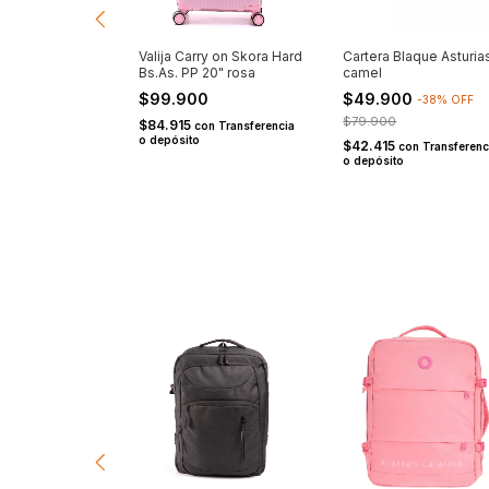
Nicole Blaque
Valija Carry on Skora Hard
Cartera Blaque Asturia
 rosa
Bs.As. PP 20" rosa
camel
0
$99.900
$49.900
-
27
%
OFF
-
38
%
OFF
$79.900
$84.915
con
Transferencia
o depósito
$42.415
on
Transferencia o
con
Transferenc
o depósito